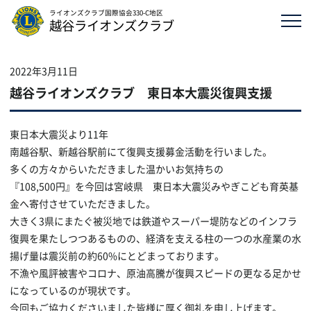
ライオンズクラブ国際協会330-C地区
越谷ライオンズクラブ
2022年3月11日
越谷ライオンズクラブ 東日本大震災復興支援
東日本大震災より11年
南越谷駅、新越谷駅前にて復興支援募金活動を行いました。
多くの方々からいただきました温かいお気持ちの
『108,500円』を今回は宮岐県 東日本大震災みやぎこども育英基
金へ寄付させていただきました。
大きく3県にまたぐ被災地では鉄道やスーパー堤防などのインフラ
復興を果たしつつあるものの、経済を支える柱の一つの水産業の水
揚げ量は震災前の約60%にとどまっております。
不漁や風評被害やコロナ、原油高騰が復興スピードの更なる足かせ
になっているのが現状です。
今回もご協力くださいました皆様に厚く御礼を申し上げます。